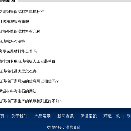
相关新闻
空调铜管保温材料厚度标准
b1级橡塑板有毒吗
目前外墙保温材料有几种
玻璃棉怎么洗掉
房屋保温材料能点着吗
防排烟专用玻璃棉板人工安装单价
玻璃棉扎进肉里怎么办
玻璃棉厂家网站的信息可以相信吗？
保温材料海泡石的用法
玻璃棉厂家生产的玻璃棉到底好不好？
首页
|
关于我们
|
产品展示
|
新闻资讯
|
保温常识
|
环境一览
|
联
友情链接：
灌浆套筒