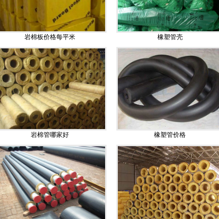
岩棉板价格每平米
橡塑管壳
岩棉管哪家好
橡塑管价格