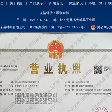
首页
|
关于我们
|
产品展示
|
新闻资讯
|
保温常识
|
环境一览
|
联
友情链接：
灌浆套筒
手 机：15903168337 地 址：河北省大城县工业区
保温材料有限公司 ICP备案编号：
冀ICP备2023023727号-6
冀公网安备 1