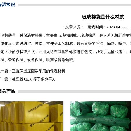
保温常识
玻璃棉袋是什么材质
文章来源： 发表时间：2023-04-22 13:2
玻璃棉
袋是一种
保温材料
袋，主要由
玻璃棉
制成。
玻璃棉
是一种人造无机纤维材
温熔化后，通过纺丝、喷吹、拉伸等工艺制成，具有良好的保温、隔热、吸声、
一定大小的条状或片状，并用无纺布或塑料薄膜进行包装，以便于运输和施工。
保温、管道保温、设备保温、吸声隔音等领域。
上一篇：
正置保温屋面常采用的保温材料
下一篇：
橡塑管1立方等于多少平方
相关产品