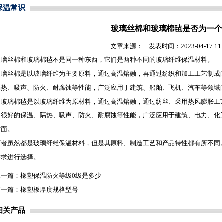
保温常识
玻璃丝棉和玻璃棉毡是否为一个
文章来源： 发表时间：2023-04-17 11:2
玻璃丝棉和
玻璃棉毡
不是同一种东西，它们是两种不同的玻璃纤维
保温材料
。
玻璃丝棉是以玻璃纤维为主要原料，通过高温熔融，再通过纺织和加工工艺制成
隔热、吸声、防火、耐腐蚀等性能，广泛应用于建筑、船舶、飞机、汽车等领域
而
玻璃棉毡
是以玻璃纤维为原材料，通过高温熔融，通过纺丝、采用热风膨胀工
有很好的保温、隔热、吸声、防火、耐腐蚀等性能，广泛应用于建筑、电力、化
方面。
两者虽然都是玻璃纤维
保温材料
，但是其原料、制造工艺和产品特性都有所不同
需求进行选择。
上一篇：
橡塑保温防火等级0级是多少
下一篇：
橡塑板厚度规格型号
相关产品