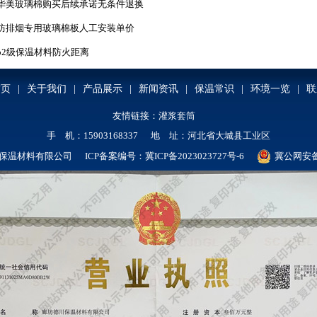
华美玻璃棉购买后续承诺无条件退换
防排烟专用玻璃棉板人工安装单价
b2级保温材料防火距离
首页
|
关于我们
|
产品展示
|
新闻资讯
|
保温常识
|
环境一览
|
联
友情链接：
灌浆套筒
手 机：15903168337 地 址：河北省大城县工业区
保温材料有限公司 ICP备案编号：
冀ICP备2023023727号-6
冀公网安备 1