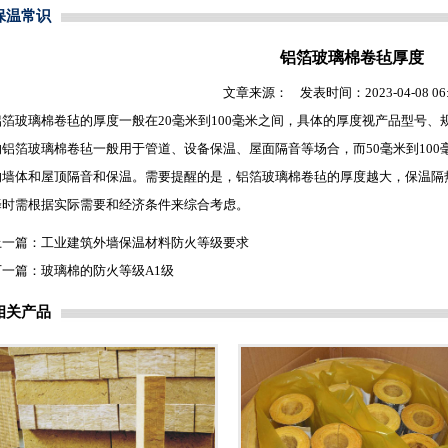
保温常识
铝箔玻璃棉卷毡厚度
文章来源： 发表时间：2023-04-08 06:2
铝箔
玻璃棉卷毡
的厚度一般在20毫米到100毫米之间，具体的厚度视产品型号、
的铝箔
玻璃棉卷毡
一般用于管道、设备保温、屋面隔音等场合，而50毫米到100
的墙体和屋顶隔音和保温。需要提醒的是，铝箔
玻璃棉卷毡
的厚度越大，保温隔
择时需根据实际需要和经济条件来综合考虑。
上一篇：
工业建筑外墙保温材料防火等级要求
下一篇：
玻璃棉的防火等级A1级
相关产品