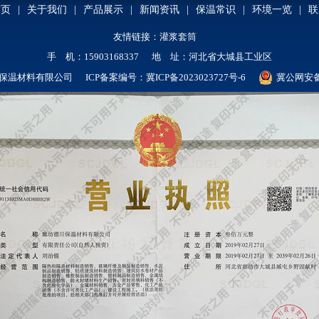
首页
|
关于我们
|
产品展示
|
新闻资讯
|
保温常识
|
环境一览
|
联
友情链接：
灌浆套筒
手 机：15903168337 地 址：河北省大城县工业区
保温材料有限公司 ICP备案编号：
冀ICP备2023023727号-6
冀公网安备 1