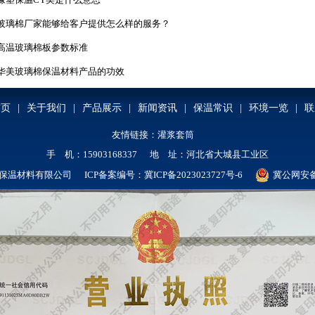
玻璃棉厂家能够给客户提供怎么样的服务？
高温玻璃棉板参数标准
华美玻璃棉保温材料产品的功效
首页
|
关于我们
|
产品展示
|
新闻资讯
|
保温常识
|
环境一览
|
联
友情链接：
灌浆套筒
手 机：15903168337 地 址：河北省大城县工业区
保温材料有限公司 ICP备案编号：
冀ICP备2023023727号-6
冀公网安备 1