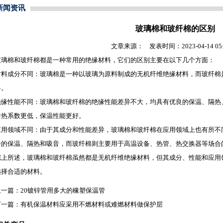
新闻资讯
玻璃棉和玻纤棉的区别
文章来源： 发表时间：2023-04-14 05:2
玻璃棉
和玻纤棉都是一种常用的绝缘材料，它们的区别主要在以下几个方面：
材料成分不同：
玻璃棉
是一种以玻璃为原料制成的无机纤维绝缘材料，而玻纤棉
料。
绝缘性能不同：
玻璃棉
和玻纤棉的绝缘性能差异不大，均具有优良的保温、隔热
导热系数更低，保温性能更好。
应用领域不同：由于其成分和性能差异，
玻璃棉
和玻纤棉在应用领域上也有所不
合的保温、隔热和吸音，而玻纤棉则主要用于高温设备、热管、热交换器等场合
综上所述，玻璃棉和玻纤棉虽然都是无机纤维绝缘材料，但其成分、性能和应用
选择合适的材料。
上一篇：
20镀锌管用多大的橡塑保温管
下一篇：
有机保温材料应采用不燃材料或难燃材料做保护层